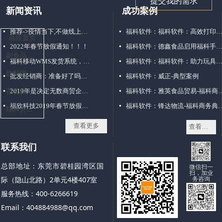
提交我的需求
新闻资讯
成功案例
推荐->疫情当下,不做线上订货商城,吃大亏!!!
福科软件：福科软件：高效打印方式解决仓库配货
넷
넷
福欣首页
2022年春节放假通知！！！
福科软件：德鑫食品启用福科手机移动销售
넷
넷
副
食品批发行业
福科移动WMS发货系统，仓库管理好帮手！
福科软件：福科软件：助力玩具经销打破困局“玩转”移动
넷
넷
饮
料酒水批发行业
批发经销商：准备好了吗？点击接收你的3000+客户，不点毁终生
福科软件：威正-典型案例
넷
넷
百
货日化批发行业
2019年是决定无数商贸企业命运的一年
福科软件：雅英食品贸易
넷
넷
福欣科技2019年春节放假通知
福科软件：锋达物流-福
넷
넷
福
科介绍资料补充--1558805179-东莞市福欣电脑科技有限公司
查看更多
查看更多
联系我们
总部地址：东莞市碧桂园湾区国
微信扫一
扫，加业
务咨询
际（隐山北路）2单元4楼407室
服务热线：400-6266619
Email：404884988@qq.com