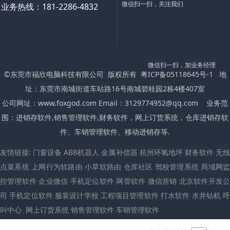
微信扫一扫，关注我们
业务热线：181-2286-4832
微信扫一扫，加业务经理
©东莞市福欣电脑科技有限公司 版权所有
粤ICP备05118645号-1
地
址：东莞市南城街道车站路16号南城碧桂园2栋4楼407室
公司网址：
www.foxgod.com
Email：3129774952@qq.com 业务范
围：进销存软件,
销售管理软件
,财务软件，网上订货系统，仓库进销存软
件、车销管理软件、移动进销存等.
友情链接:
门窗设备
ABB机器人
金属补偿器
杭州环氧地坪
财务软件
无
点菜系统
上网行为软路由
小草软路由
仓库社区
驾校管理系统
局域网
控管理软件
企业微信
手机定位软件
网管软件
微信营销
北京软件开发
司
手机定位软件
服装设计学校
工程项目管理软件
打水软件
水井钻机
叫中心
网上订货系统 销售管理软件 车销管理软件