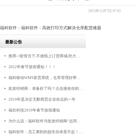
2015年12月7日
07:02
福科软件：福科软件：高效打印方式解决仓库配货难题
最新公告
推荐->疫情当下,不做线上订货商城,吃大亏!!!
넷
2022年春节放假通知！！！
넷
福科移动WMS发货系统，仓库管理好帮手！
넷
批发经销商：准备好了吗？点击接收你的3000+客户，不点毁终生
넷
2019年是决定无数商贸企业命运的一年
넷
福欣科技2019年春节放假通知
넷
为什么说：福科软件与批发经销商“志同道合”
넷
福科软件：员工离职的损失你承受不起！商贸公司怎么留人？
넷