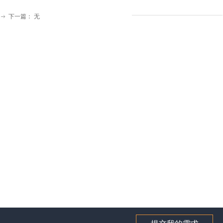
下一篇：
无
ꁹ