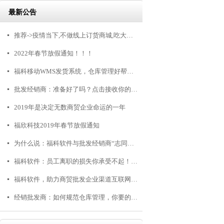
最新公告
推荐->疫情当下,不做线上订货商城,吃大亏!!!
넷
2022年春节放假通知！！！
넷
福科移动WMS发货系统，仓库管理好帮手！
넷
批发经销商：准备好了吗？点击接收你的3000+客户，不点毁终生
넷
2019年是决定无数商贸企业命运的一年
넷
福欣科技2019年春节放假通知
넷
为什么说：福科软件与批发经销商“志同道合”
넷
福科软件：员工离职的损失你承受不起！商贸公司怎么留人？
넷
福科软件，助力商贸批发企业渠道互联网转型
넷
经销批发商：如何规范仓库管理，你要的在这里！
넷