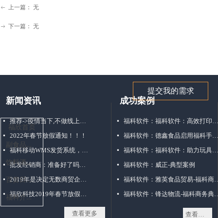
上一篇：
无
ꂃ
下一篇：
无
ꁹ
提交我的需求
新闻资讯
成功案例
推荐->疫情当下,不做线上订货商城,吃大亏!!!
福科软件：福科软件：高效打印方式解决仓库配货
넷
넷
福欣首页
2022年春节放假通知！！！
福科软件：德鑫食品启用福科手机移动销售
넷
넷
副
食品批发行业
福科移动WMS发货系统，仓库管理好帮手！
福科软件：福科软件：助力玩具经销打破困局“玩转”移动
넷
넷
饮
料酒水批发行业
批发经销商：准备好了吗？点击接收你的3000+客户，不点毁终生
福科软件：威正-典型案例
넷
넷
百
货日化批发行业
2019年是决定无数商贸企业命运的一年
福科软件：雅英食品贸易
넷
넷
福欣科技2019年春节放假通知
福科软件：锋达物流-福
넷
넷
福
科介绍资料补充--1558805179-东莞市福欣电脑科技有限公司
查看更多
查看更多