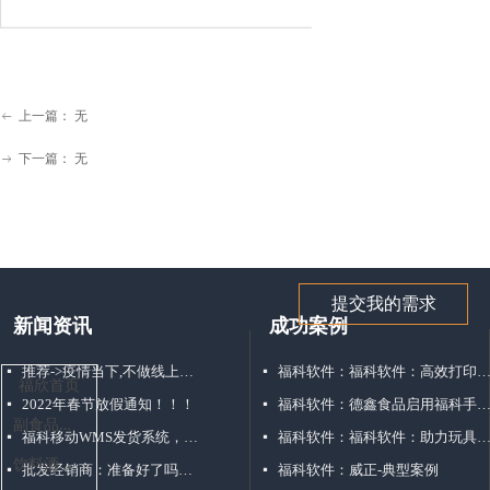
上一篇：
无
ꂃ
下一篇：
无
ꁹ
提交我的需求
新闻资讯
成功案例
推荐->疫情当下,不做线上订货商城,吃大亏!!!
福科软件：福科软件：高效打印方式解决仓库配货
넷
넷
福欣首页
2022年春节放假通知！！！
福科软件：德鑫食品启用福科手机移动销售
넷
넷
副
食品批发行业
福科移动WMS发货系统，仓库管理好帮手！
福科软件：福科软件：助力玩具经销打破困局“玩转”移动
넷
넷
饮
料酒水批发行业
批发经销商：准备好了吗？点击接收你的3000+客户，不点毁终生
福科软件：威正-典型案例
넷
넷