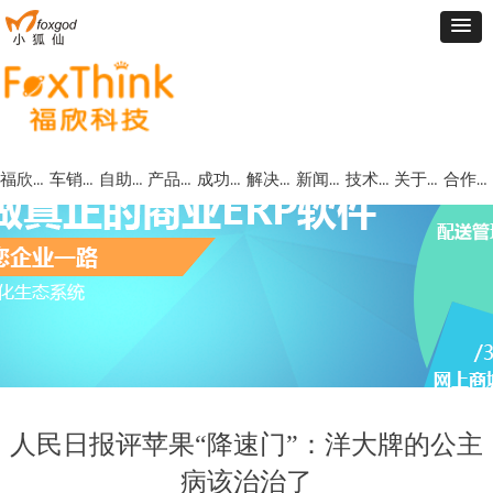
福欣首页
车销管理
自助批订货
产品中心
成功案例
解决方案
新闻动态
技术支持
关于福欣
合作代理
人民日报评苹果“降速门”：洋大牌的公主
病该治治了