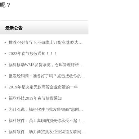
呢？
最新公告
推荐->疫情当下,不做线上订货商城,吃大亏!!!
넷
2022年春节放假通知！！！
넷
福科移动WMS发货系统，仓库管理好帮手！
넷
批发经销商：准备好了吗？点击接收你的3000+客户，不点毁终生
넷
2019年是决定无数商贸企业命运的一年
넷
福欣科技2019年春节放假通知
넷
为什么说：福科软件与批发经销商“志同道合”
넷
福科软件：员工离职的损失你承受不起！商贸公司怎么留人？
넷
福科软件，助力商贸批发企业渠道互联网转型
넷