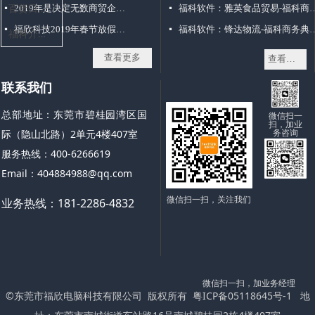
百
货日化批发行业
2019年是决定无数商贸企业命运的一年
福科软件：雅英食品贸易
넷
넷
福欣科技2019年春节放假通知
福科软件：锋达物流-福
넷
넷
福
科介绍资料补充--1558805179-东莞市福欣电脑科技有限公司
查看更多
查看更多
联系我们
总部地址：东莞市碧桂园湾区国
微信扫一
扫，加业
务咨询
际（隐山北路）2单元4楼407室
服务热线：400-6266619
Email：404884988@qq.com
微信扫一扫，关注我们
业务热线：181-2286-4832
微信扫一扫，加业务经理
©东莞市福欣电脑科技有限公司 版权所有
粤ICP备05118645号-1
地