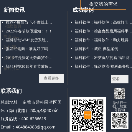
提交我的需求
新闻资讯
成功案例
推荐->疫情当下,不做线上订货商城,吃大亏!!!
福科软件：福科软件：高效打印方式解决仓库配货
넷
넷
福欣首页
2022年春节放假通知！！！
福科软件：德鑫食品启用福科手机移动销售
넷
넷
副
食品批发行业
福科移动WMS发货系统，仓库管理好帮手！
福科软件：福科软件：助力玩具经销打破困局“玩转”移动
넷
넷
饮
料酒水批发行业
批发经销商：准备好了吗？点击接收你的3000+客户，不点毁终生
福科软件：威正-典型案例
넷
넷
百
货日化批发行业
2019年是决定无数商贸企业命运的一年
福科软件：雅英食品贸易
넷
넷
福欣科技2019年春节放假通知
福科软件：锋达物流-福
넷
넷
福
科介绍资料补充--1558805179-东莞市福欣电脑科技有限公司
查看更多
查看更多
联系我们
总部地址：东莞市碧桂园湾区国
微信扫一
扫，加业
务咨询
际（隐山北路）2单元4楼407室
服务热线：400-6266619
Email：404884988@qq.com