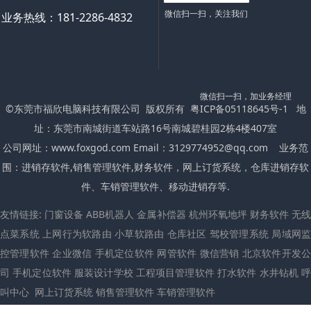
微信扫一扫，关注我们
业务热线：181-2286-4832
微信扫一扫，加业务经理
©东莞市福欣电脑科技有限公司 版权所有
粤ICP备05118645号-1
地
址：东莞市南城街道车站路16号南城碧桂园2栋4楼407室
公司网址：
www.foxgod.com
Email：3129774952@qq.com 业务范
围：进销存软件,
销售管理软件
,财务软件，网上订货系统，仓库进销存软
件、车销管理软件、移动进销存等.
友情链接:
门窗设备
ABB机器人
金属补偿器
杭州环氧地坪
财务软件
无
点菜系统
上网行为软路由
小草软路由
仓库社区
驾校管理系统
局域网
控管理软件
企业微信
手机定位软件
网管软件
微信营销
北京软件开发
司
手机定位软件
服装设计学校
工程项目管理软件
打水软件
水井钻机
叫中心
网上订货系统 销售管理软件 车销管理软件